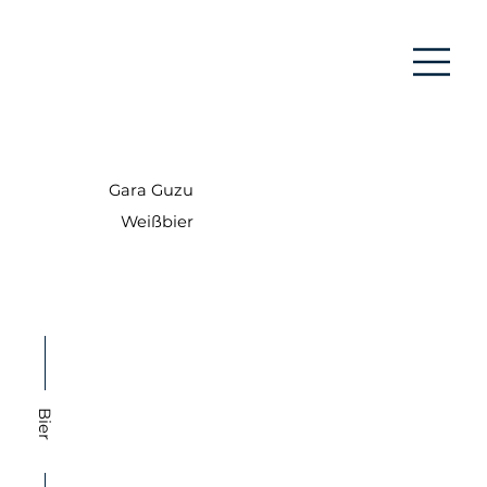
Gara Guzu
Weißbier
Bier