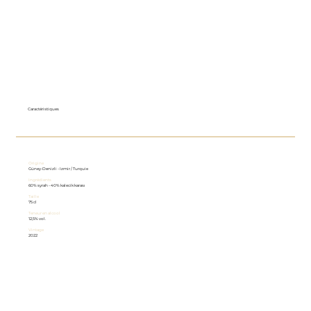
Caractéristiques
Origine
Güney-Denizli - Izmir / Turquie
Ingrédients
60% syrah - 40% kalecik karası
Taille
75 cl
Teneur en alcool
12,5% vol.
Vintage
2022