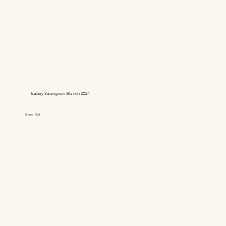
Isabey Sauvignon Blanch 2024
Blanc - 75cl