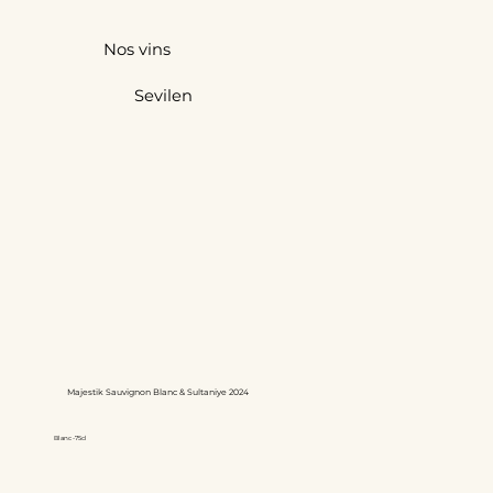
Nos vins
Sevilen
Majestik Sauvignon Blanc & Sultaniye 2024
Blanc -75cl