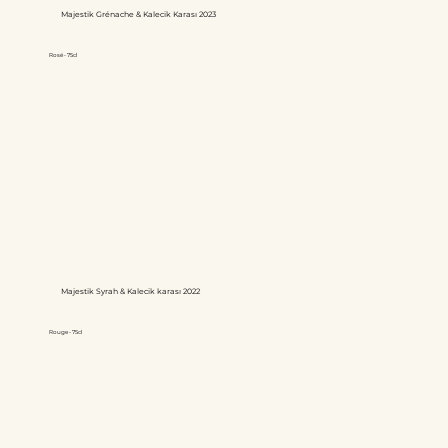
Majestik Grénache & Kalecik Karası 2023
Rosé - 75cl
Majestik Syrah & Kalecik karası 2022
Rouge - 75cl