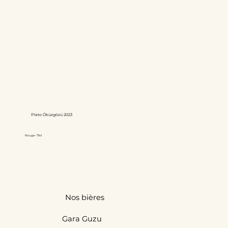
Plato Öküzgözü 2023
Rouge - 75cl
Nos bières
Gara Guzu