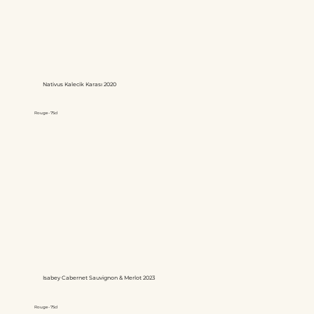
Nativus Kalecik Karası 2020
Rouge - 75cl
Isabey Cabernet Sauvignon & Merlot 2023
Rouge - 75cl